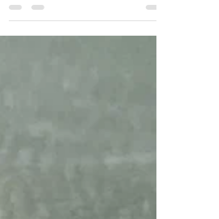
Désinsectisation des punaises de lit autour de
Troyes : AJDN Aube, votre allié contre l’invasion