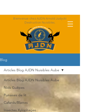
Appeler Arnold : 06 07 47 30 36
Bienvenue chez AJDN Arnold Judycki
Destruction Nuisibles.
Blog
Articles Blog AJDN Nuisibles Aube
Articles Blog AJDN Nuisibles Aube
Nids Guêpes
Punaises de lit
Cafards/Blattes
Insectes Xylophages