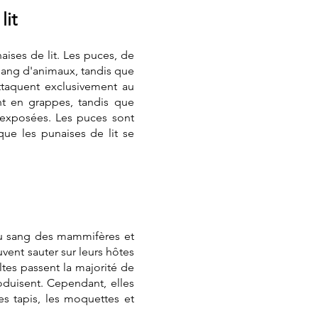
lit
aises de lit. Les puces, de
 sang d'animaux, tandis que
attaquent exclusivement au
t en grappes, tandis que
 exposées. Les puces sont
ue les punaises de lit se
 du sang des mammifères et
uvent sauter sur leurs hôtes
tes passent la majorité de
roduisent. Cependant, elles
s tapis, les moquettes et