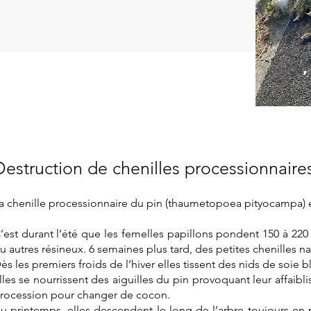
Destruction de chenilles processionnaire
a chenille processionnaire du pin (thaumetopoea pityocampa) 
’est durant l’été que les femelles papillons pondent 150 à 220 
u autres résineux. 6 semaines plus tard, des petites chenilles na
ès les premiers froids de l’hiver elles tissent des nids de soie 
lles se nourrissent des aiguilles du pin provoquant leur affaibl
rocession pour changer de cocon.
u printemps, elles descendent le long de l’arbre toujours en p