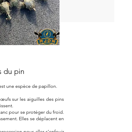
s du pin
est une espèce de papillon.
œufs sur les aiguilles des pins
issent.
blanc pour se protéger du froid.
issement. Elles se déplacent en
rocession pour aller s’enfouir