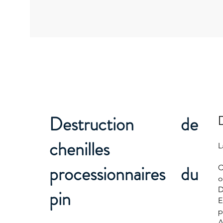
Destruction de
chenilles
L
processionnaires du
C
o
D
pin
E
p
A