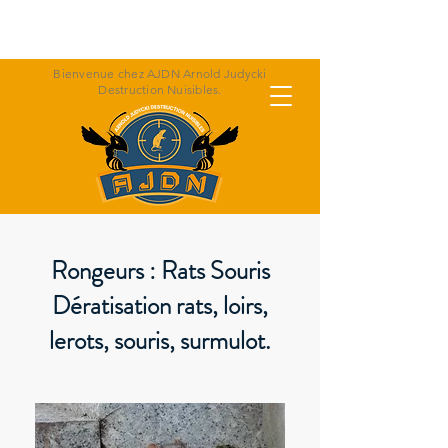
Appeler Arnold : 06 07 47 30 36
Bienvenue chez AJDN Arnold Judycki
Destruction Nuisibles.
Rongeurs : Rats Souris
Dératisation rats, loirs,
lerots, souris, surmulot.