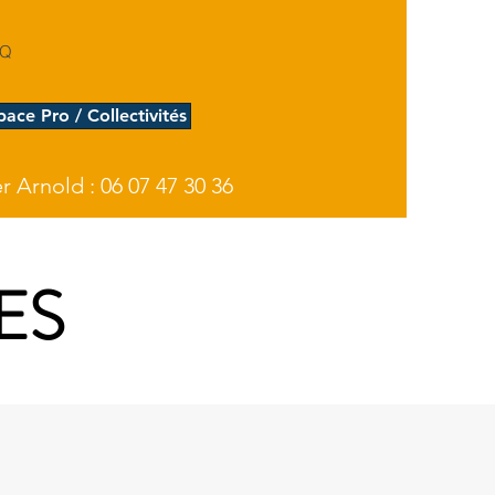
AQ
pace Pro / Collectivités
 Arnold : 06 07 47 30 36
ES