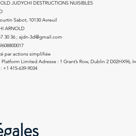
OLD JUDYCHI DESTRUCTIONS NUISIBLES
D
ourtin Sabot, 10130 Avreuil
HI ARNOLD
47 30 36 ;
ajdn-3d@gmail.com
69608800017
é par actions simplifiée
 Platform Limited Adresse : 1 Grant’s Row, Dublin 2 D02HX96, Ir
: +1 415-639-9034
égales