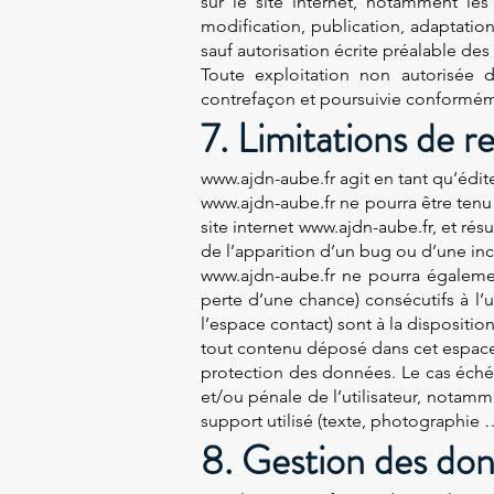
sur le site internet, notamment les
modification, publication, adaptation
sauf autorisation écrite préalable des
Toute exploitation non autorisée 
contrefaçon et poursuivie conformémen
7. Limitations de r
www.ajdn-aube.fr
agit en tant qu’édite
www.ajdn-aube.fr ne pourra être tenu 
site internet www.ajdn-aube.fr, et rés
de l’apparition d’un bug ou d’une inc
www.ajdn-aube.fr ne pourra égalem
perte d’une chance) consécutifs à l’u
l’espace contact) sont à la dispositio
tout contenu déposé dans cet espace qu
protection des données. Le cas échéa
et/ou pénale de l’utilisateur, notamm
support utilisé (texte, photographie 
8. Gestion des don