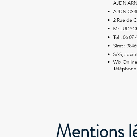
AJDN ARN
AJDN CS3
2 Rue de C
Mr JUDYC
Tél : 06 07 
Siret : 984
SAS, sociét
Wix Online
Téléphone 
Mentions l