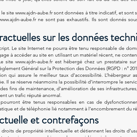
e site www.ajdn-aube.fr sont données à titre indicatif, et sont su
 www.ajdn-aube.fr ne sont pas exhaustifs. Ils sont donnés sou
ractuelles sur les données techn
Script. Le site Internet ne pourra être tenu responsable de domm
engage à accéder au site en utilisant un matériel récent, ne conte
Le site
www.ajdn-aube.fr
est hébergé chez un prestataire sur 
glement Général sur la Protection des Données (RGPD : n° 201
tion qui assure le meilleur taux d’accessibilité. L’hébergeur a
née. Il se réserve néanmoins la possibilité d’interrompre le ser
es fins de maintenance, d’amélioration de ses infrastructures, 
rent un trafic réputé anormal.
 pourront être tenus responsables en cas de dysfonctionne
atique et de téléphonie lié notamment à l’encombrement du ré
ectuelle et contrefaçons
 droits de propriété intellectuelle et détiennent les droits d’u