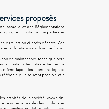
 services proposés
ntellectuelle et des Réglementations
r son propre compte tout ou partie des
es d’utilisation ci-après décrites. Ces
sateurs du site www.ajdn-aube.fr sont
 raison de maintenance technique peut
x utilisateurs les dates et heures de
 la même façon, les mentions légales
 référer le plus souvent possible afin
s activités de la société.
www.ajdn-
être tenu responsable des oublis, des
s partenaires qui lui fournissent ces