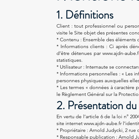
1. Définitions
Client : tout professionnel ou perso
visite le Site objet des présentes con
* Contenu : Ensemble des éléments co
* Informations clients : Ci après d
d’être détenues par www.ajdn-aube.fr
statistiques.
* Utilisateur : Internaute se connectan
* Informations personnelles : « Les i
personnes physiques auxquelles elles s’
* Les termes « données à caractère pe
le Règlement Général sur la Protecti
2. Présentation du 
En vertu de l’article 6 de la loi n° 2
site internet
www.ajdn-aube.fr
l’identi
* Propriétaire : Arnold Judycki, 2 rue
* Responsable publication : Arnold 