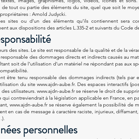
 textes, images, graphismes, logos, vidéos, icônes et sons.
 de tout ou partie des éléments du site, quel que soit le moyen
 propriétaires : Arnold Judycki.
des sites ou d’un des éléments qu’ils contiennent sera c
t aux dispositions des articles L.335-2 et suivants du Code de 
esponsabilité
urs des sites. Le site est responsable de la qualité et de la vér
responsable des dommages directs et indirects causés au matérie
ultant soit de l’utilisation d’un matériel ne répondant pas aux sp
ompatibilité.
ent être tenu responsable des dommages indirects (tels par
tilisation du site www.ajdn-aube.fr. Des espaces interactifs (p
n des utilisateurs. www.ajdn-aube.fr se réserve le droit de supp
i contreviendrait à la législation applicable en France, en part
nt, www.ajdn-aube.fr se réserve également la possibilité de met
ent en cas de message à caractère raciste, injurieux, diffaman
…).
nées personnelles