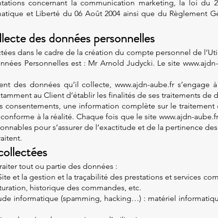
tations concernant la communication marketing, la loi du 
atique et Liberté du 06 Août 2004 ainsi que du Règlement Gé
ollecte des données personnelles
ées dans le cadre de la création du compte personnel de l’Utilis
nnées Personnelles est : Mr Arnold Judycki. Le site
www.ajdn-
nt des données qu’il collecte, www.ajdn-aube.fr s’engage à 
notamment au Client d’établir les finalités de ses traitements de
leurs consentements, une information complète sur le traitemen
 conforme à la réalité. Chaque fois que le site www.ajdn-aube.f
isonnables pour s’assurer de l’exactitude et de la pertinence d
raitent.
collectées
raiter tout ou partie des données :
Site et la gestion et la traçabilité des prestations et services c
acturation, historique des commandes, etc.
raude informatique (spamming, hacking…) : matériel informatique