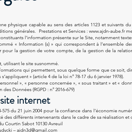
nne physique capable au sens des articles 1123 et suivants d
ditions générales. Prestations et Services : www.ajdn-aube.fr me
nstituants l’information présente sur le Site, notamment texte
énommé « Information (s) » qui correspondent à l’ensemble d
 pour la gestion de votre compte, de la gestion de la relation 
t, utilisant le site susnommé.
nformations qui permettent, sous quelque forme que ce soit, di
appliquent » (article 4 de la loi n° 78-17 du 6 janvier 1978).
rsonnel », « personne concernée », « sous traitant » et « donn
on des Données (RGPD : n° 2016-679)
site internet
004-575 du 21 juin 2004 pour la confiance dans l’économie numéri
té des différents intervenants dans le cadre de sa réalisation et d
 du Courtin Sabot 10130 Avreuil
Judycki – ajdn3d@gmail.com