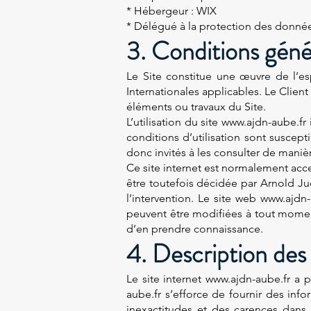
* Hébergeur : WIX
* Délégué à la protection des donné
3. Conditions génér
Le Site constitue une œuvre de l’es
Internationales applicables. Le Clien
éléments ou travaux du Site.
L’utilisation du site www.ajdn-aube.fr
conditions d’utilisation sont suscep
donc invités à les consulter de manièr
Ce site internet est normalement acc
être toutefois décidée par Arnold Ju
l’intervention. Le site web www.ajd
peuvent être modifiées à tout moment :
d’en prendre connaissance.
4. Description des 
Le site internet
www.ajdn-aube.fr
a po
aube.fr
s’efforce de fournir des info
inexactitudes et des carences dans l