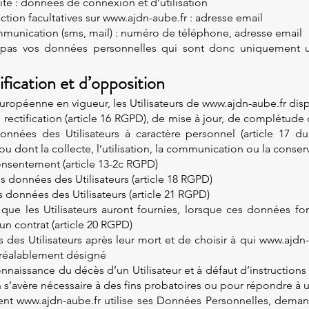
Site : données de connexion et d’utilisation
tion facultatives sur www.ajdn-aube.fr : adresse email
unication (sms, mail) : numéro de téléphone, adresse email
 pas vos données personnelles qui sont donc uniquement uti
ification et d’opposition
ropéenne en vigueur, les Utilisateurs de
www.ajdn-aube.fr
disp
e rectification (article 16 RGPD), de mise à jour, de complétude
nnées des Utilisateurs à caractère personnel (article 17 du
 dont la collecte, l’utilisation, la communication ou la conserv
onsentement (article 13-2c RGPD)
des données des Utilisateurs (article 18 RGPD)
s données des Utilisateurs (article 21 RGPD)
 que les Utilisateurs auront fournies, lorsque ces données fo
n contrat (article 20 RGPD)
es des Utilisateurs après leur mort et de choisir à qui www.aj
 préalablement désigné
naissance du décès d’un Utilisateur et à défaut d’instructions d
n s’avère nécessaire à des fins probatoires ou pour répondre à 
ment
www.ajdn-aube.fr
utilise ses Données Personnelles, demande