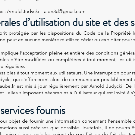
es : Arnold Judycki – ajdn3d@gmail.com
ales d’utilisation du site et des
prit protégée par les dispositions du Code de la Propriété I
t ne peut en aucune manière réutiliser, céder ou exploiter pou
 implique l’acceptation pleine et entière des conditions général
tibles d’être modifiées ou complétées à tout moment, les utili
e régulière.
essibles à tout moment aux utilisateurs. Une interruption pour
dycki, qui s’efforceront alors de communiquer préalablement au
n-aube.fr est mis à jour régulièrement par Arnold Judycki. De
 elles s’imposent néanmoins à l’utilisateur qui est invité à s’y
services fournis
ur objet de fournir une information concernant l’ensemble de
rmations aussi précises que possible. Toutefois, il ne pourra 
a mise à jour, qu’elles soient de son fait ou du fait des tier