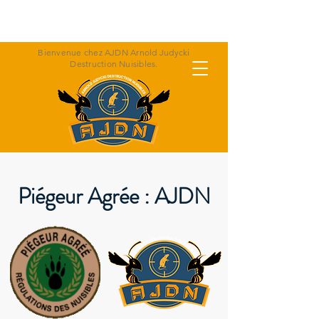
Appeler Arnold : 06 07 47 30 36
Bienvenue chez AJDN Arnold Judycki
Destruction Nuisibles.
Piégeur Agrée : AJDN