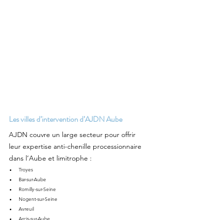
Les villes d’intervention d’AJDN Aube
AJDN couvre un large secteur pour offrir 
leur expertise anti-chenille processionnaire 
dans l’Aube et limitrophe :
Troyes
Bar-sur-Aube
Romilly-sur-Seine
Nogent-sur-Seine
Avreuil
Arcis-sur-Aube