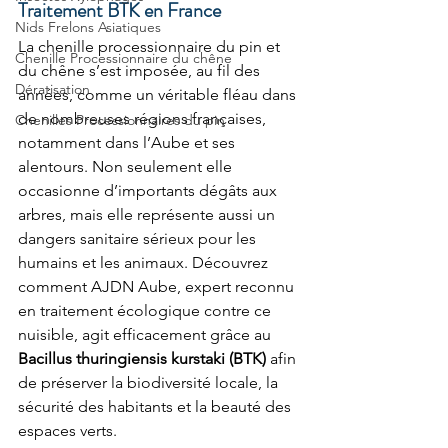
Traitement BTK en France
Nids Frelons Asiatiques
La chenille processionnaire du pin et 
Chenille Processionnaire du chêne
du chêne s’est imposée, au fil des 
Dératisation
années, comme un véritable fléau dans 
de nombreuses régions françaises, 
Chenilles Processionnaires du pin
notamment dans l’Aube et ses 
alentours. Non seulement elle 
occasionne d’importants dégâts aux 
arbres, mais elle représente aussi un 
dangers sanitaire sérieux pour les 
humains et les animaux. Découvrez 
comment AJDN Aube, expert reconnu 
en traitement écologique contre ce 
nuisible, agit efficacement grâce au 
Bacillus thuringiensis kurstaki (BTK)
 afin 
de préserver la biodiversité locale, la 
sécurité des habitants et la beauté des 
espaces verts.