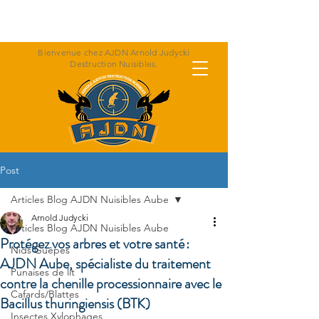
Appeler Arnold : 06 07 47 30 36
Bienvenue chez AJDN Arnold Judycki
Destruction Nuisibles.
Post
Articles Blog AJDN Nuisibles Aube
Arnold Judycki
Articles Blog AJDN Nuisibles Aube
Protégez vos arbres et votre santé :
Nids Guêpes
AJDN Aube, spécialiste du traitement
Punaises de lit
contre la chenille processionnaire avec le
Cafards/Blattes
Bacillus thuringiensis (BTK)
Insectes Xylophages