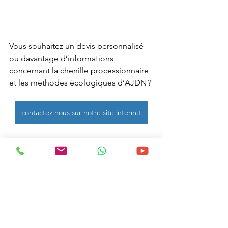
Vous souhaitez un devis personnalisé 
ou davantage d’informations 
concernant la chenille processionnaire 
et les méthodes écologiques d’AJDN ?
contactez nous sur notre site internet
Contactez-nous dès aujourd’hui et 
retrouvez nos interventions sur Troyes, 
Avreuil, Bar-sur-Aube, Romilly-sur-
Seine, Arcis-sur-Aube et bien d’autres 
villes de votre département de 'Aube, 
de L'Yonne et de la Côte d'Or