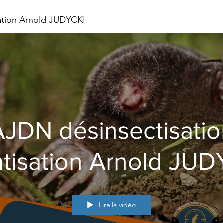
sation Arnold JUDYCKI
AJDN désinsectisatio
atisation Arnold JUD
Lire la vidéo