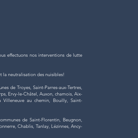
ous effectuons nos interventions de lutte
 la neutralisation des nuisibles!
s de Troyes, Saint-Parres-aux-Tertres,
rps, Ervy-le-Châtel, Auxon, chamois, Aix-
la Villeneuve au chemin, Bouilly, Saint-
 communes de Saint-Florentin, Beugnon,
onnerre, Chablis, Tanlay, Lézinnes, Ancy-