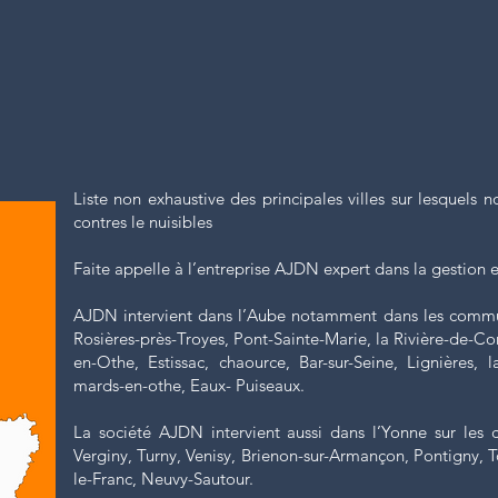
Liste non exhaustive des principales villes sur lesquels n
contres le nuisibles
Faite appelle à l’entreprise AJDN expert dans la gestion et
AJDN intervient dans l’Aube notamment dans les commune
Rosières-près-Troyes, Pont-Sainte-Marie, la Rivière-de-Co
en-Othe, Estissac, chaource, Bar-sur-Seine, Lignières, 
mards-en-othe, Eaux- Puiseaux.
La société AJDN intervient aussi dans l’Yonne sur les
Verginy, Turny, Venisy, Brienon-sur-Armançon, Pontigny, T
le-Franc, Neuvy-Sautour.