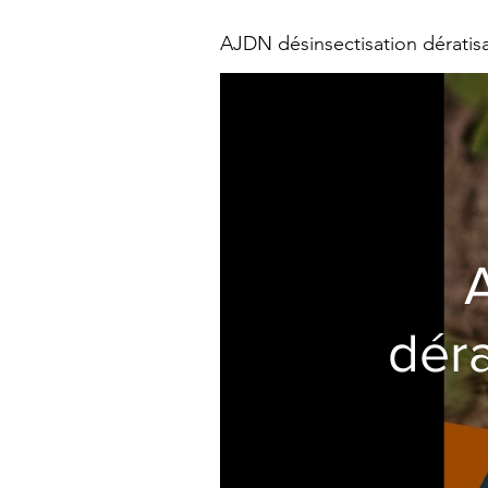
AJDN désinsectisation dérati
dér