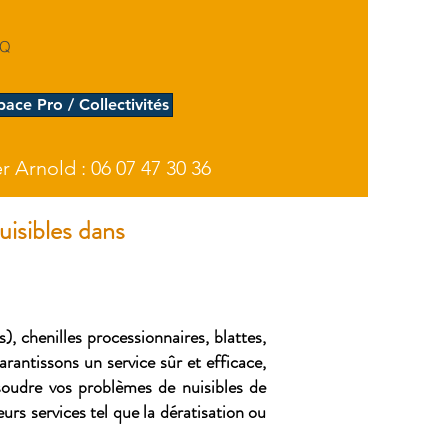
AQ
pace Pro / Collectivités
 Arnold : 06 07 47 30 36
isibles dans
), chenilles processionnaires, blattes,
rantissons un service sûr et efficace,
ésoudre vos problèmes de nuisibles de
rs services tel que la dératisation ou