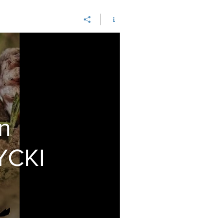
n
YCKI